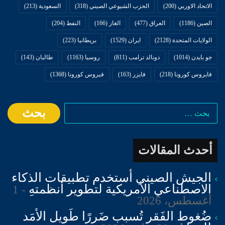
الاتحاد الاوربي
(200)
الحزب الشيوعي الصيني
(318)
السعودية
(213)
الصين
(1186)
العراق
(477)
الغاز
(166)
النفط
(204)
الولايات المتحدة
(2128)
ايران
(1529)
بريطانيا
(223)
جو بايدن
(1014)
دونالد ترامب
(811)
روسيا
(1163)
طالبان
(143)
فايروس كورونا
(218)
فايزر
(163)
فيروس كورونا
(1368)
البحث
عن:
أحدث المقالات
الجيش الصيني أستخدم تطبيقات الذكاء
الاصطناعي الأمريكية لتطوير أنظمتهِ
1
أغسطس، 2026
ضُغوط الفَقر تُسبب ضَررًا طَويل الأمَد