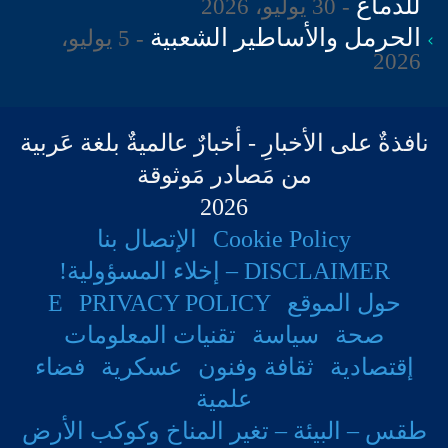
للدماغ
30 يوليو، 2026
الحرمل والأساطير الشعبية
5 يوليو،
2026
نافذةٌ على الأخبارِ - أخبارٌ عالميةٌ بلغة عَربية
من مَصادر مَوثوقة
2026
Cookie Policy
الإتصال بنا
DISCLAIMER – إخلاء المسؤولية!
حول الموقع
PRIVACY POLICY
E
صحة
سياسة
تقنيات المعلومات
إقتصادية
ثقافة وفنون
عسكرية
فضاء
علمية
طقس – البيئة – تغير المناخ وكوكب الأرض