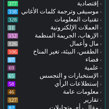
إقتصادية
377
موسيقى وترجمة كلمات الأغاني
338
تقنيات المعلومات
328
العملات الإلكترونية
11
الإرهاب، الجريمة المنظمة
152
مال وأعمال
126
الطقس، البيئة، تغير المناخ
106
فضاء
97
علمية
69
الإستخبارات و التجسس
65
إستطلاعات الرأي
58
معلومات عامة
46
تقارير
127
مقال رأي وتحليلات
82