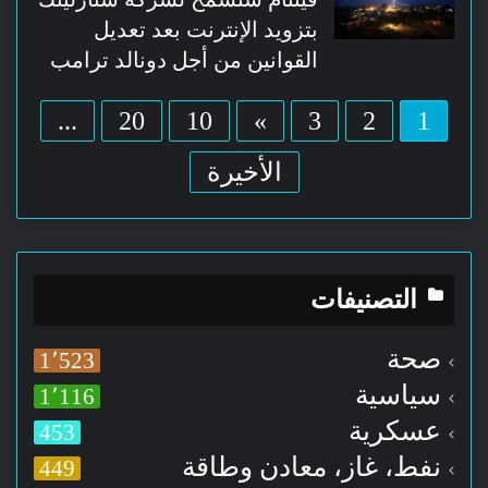
بتزويد الإنترنت بعد تعديل
القوانين من أجل دونالد ترامب
...
20
10
»
3
2
1
الأخيرة
التصنيفات
صحة
1٬523
سياسية
1٬116
عسكرية
453
نفط، غاز، معادن وطاقة
449