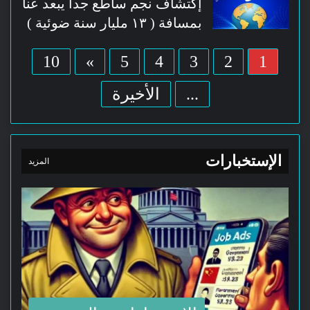
إكتشاف نجم ساطع جداً يبعد عنا
بمسافة ( ١٣ مليار سنة ضوئية )
10
»
5
4
3
2
1
...
الأخيرة
الإستخبارات
المزيد