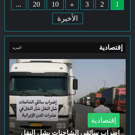
...
20
10
»
3
2
1
الأخيرة
إقتصادية
المزيد
إقتصادية
إضراب سائقي الشاحنات يشل النقل