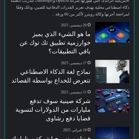
الأمريكية الرائدة، التي طورتها شركتا OpenAI وAnthropic، لتدريب أنظمة
ذكاء اصطناعي محلية بهدف تعزيز القدرات الدفاعية للصين، وذلك وفقًا
لمراجعة أجرتها وكالة رويترز لأكثر من 80 ورقة…
20 ديسمبر، 2025
ما هو الشيء الذي يميز
خوارزمية تطبيق تك توك عن
باقي التطبيقات؟
17 ديسمبر، 2025
نماذج لغة الذكاء الاصطناعي
تتعرض للخداع بواسطة القصائد
11 ديسمبر، 2025
شركة صينية سوف تدفع
مليارات من الدولارات لتسوية
قضايا دفع رشاوى
18 فبراير، 2025
فيتنام ستسمح لشركة ستارلينك