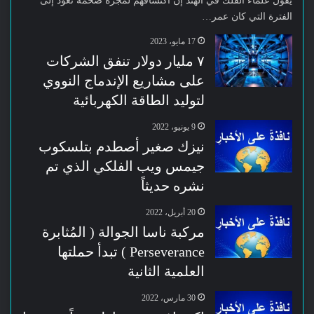
يقول علماء الفلك في الهند إن اكتشافهم لمجرة ضخمة تعود إلى
الفترة التي كان عمر…
17 مايو، 2023
٧ مليار دولار تنفق الشركات
على مشاريع الإندماج النووي
لتوليد الطاقة الكهربائية
9 يونيو، 2022
نيزك صغير أصطدم بتلسكوب
جيمس ويب الفلكي الذي تم
نشره حديثاً
20 أبريل، 2022
مركبة ناسا الجوالة ( المُثابرة
Perseverance ) تبدأ حملتها
العلمية الثانية
30 مارس، 2022