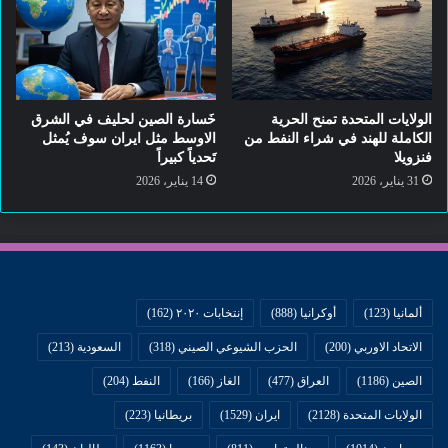
ليست من العدم… هل سنطلب تفسيرًا؟
نعم، ولكن كجزء من تنسيقنا معهم.
الولايات المتحدة تمنح الحرية
خَسارة الصين لحليف في الشرق
وفي أمر تنفيذي صدر مؤخرًا، دعا دونالد
الكاملة للهند في شراء النفط من
الاوسط مثل ايران سوف يُمثل
فنزويلا
تَحدياً كبيراً
ترامب إدارته إلى تقديم توصية بشأن ما إذا
31 يناير، 2026
14 يناير، 2026
كان ينبغي تصنيف عصابات تجارة
المخدرات على أنها منظمات إرهابية أجنبية.
ألمانيا
(123)
أوكرانيا
(888)
إنتخابات ٢٠٢٠
(162)
وقالت الرئيسة المكسيكية، بأن بلادها على
الاتحاد الاوربي
(200)
الحزب الشيوعي الصيني
(318)
السعودية
(213)
إتصال وثيق بالولايات المتحدة وأنها لا تعتقد
الصين
(1186)
العراق
(477)
الغاز
(166)
النفط
(204)
أن إدارة دونالد ترامب ستتخذ إجراءً
الولايات المتحدة
(2128)
ايران
(1529)
بريطانيا
(223)
عسكريًا ضد عصابات تجارة المخدرات، وهو