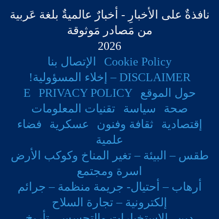
نافذةٌ على الأخبارِ - أخبارٌ عالميةٌ بلغة عَربية
من مَصادر مَوثوقة
2026
Cookie Policy
الإتصال بنا
DISCLAIMER – إخلاء المسؤولية!
حول الموقع
PRIVACY POLICY
E
صحة
سياسة
تقنيات المعلومات
إقتصادية
ثقافة وفنون
عسكرية
فضاء
علمية
طقس – البيئة – تغير المناخ وكوكب الأرض
اسرة ومجتمع
أرهاب – أحتيال- جريمة منظمة – جرائم
إلكترونية – تجارة السلاح
دين
الإستخبارات والتجسس
تأريخ