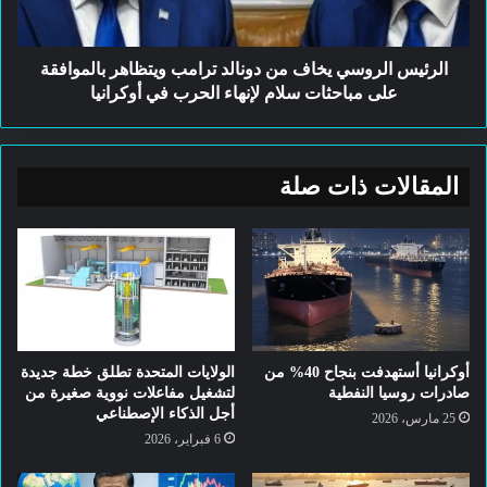
بالموافقة
الأمريكية لتطوير أنظمتهِ
على
1 أغسطس، 2026
مباحثات
الرئيس الروسي يخاف من دونالد ترامب ويتظاهر بالموافقة
سلام
على مباحثات سلام لإنهاء الحرب في أوكرانيا
دراسة شاملة مهمة حول تأثير
لإنهاء
الحرب
تناول القهوة على صحة الكبد
في
أوكرانيا
المقالات ذات صلة
3 يوليو، 2026
بيان للفاتيكان بعد زيارة وزير
الخارجية الامريكي يكشف عن
توترات غير مسبوقة
8 مايو، 2026
أوكرانيا أستهدفت بنجاح 40% من
الولايات المتحدة تطلق خطة جديدة
صادرات روسيا النفطية
لتشغيل مفاعلات نووية صغيرة من
أجل الذكاء الإصطناعي
25 مارس، 2026
وقالت، بأن هذه ليست المرة الأولى التي
6 فبراير، 2026
تكون فيها طلعات جوية من هذا النوع، فهي