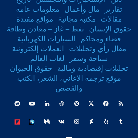
تقارير
مال وأعمال
معلومات عامة
مقالات
مكتبة مجانية
مواقع مفيدة
حقوق الإنسان
نفط – غاز – معادن وطاقة
قضاء ومحاكم
السيارات الكهربائية
مقال رأي وتحليلات
العملات إلكترونية
سياحة وسفر
لغات العالم
تحليلات إقتصادية ومالية
حقوق الحيوان
موقع ترجمة الاغاني، الشعر، الكتب
والقصص
ملخص
فيسبوك
‫X
بينتيريست
دريبل
لينكدإن
‫YouTube
الموقع
انستقرام
وسط
board
Tribel
RSS