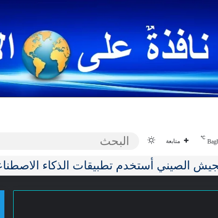
صحة
نفط غاز معادن وطاقة
إقتصادية
تق
℃
الوضع المظلم
متابعة
Bag
غوط الفَقر تُسبب ضَررًا طَويل الأمَد للدماغ