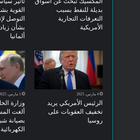
المكسيك تبحث عن أسواق
تأثير سياس
بديلة للنفط بسبب
القوية بش
التعرفات التجارية
التوصل لإت
الأمريكية
بشأن زيادة
ألمانيا
4 مارس، 2025
1 مارس، 2025
الرئيس الأمريكي يريد
وزارة الخا
تخفيف العقوبات على
ألغت المس
روسيا
بصيانة شب
الكهربائية