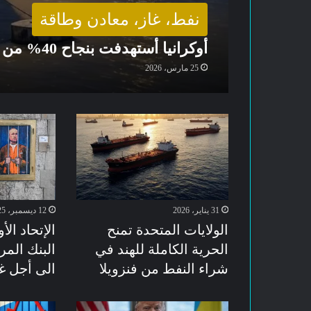
نفط، غاز، معادن وطاقة
أوكرانيا أستهدفت بنجاح 40% من صادرات روسيا النفطية
25 مارس، 2026
31 يناير، 2026
12 ديسمبر، 2025
الولايات المتحدة تمنح
الإتحاد ال
الحرية الكاملة للهند في
البنك الم
شراء النفط من فنزويلا
الى أجل 