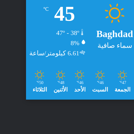
45
℃
Baghdad
47º - 38º
8%
سماء صافية
6.61 كيلومتر/ساعة
50
48
46
46
47
℃
℃
℃
℃
℃
الجمعة
السبت
الأحد
الأثنين
الثلاثاء