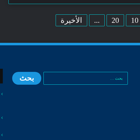
10
20
...
الأخيرة
البحث
عن: