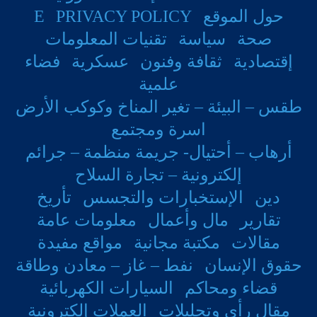
حول الموقع
PRIVACY POLICY
E
صحة
سياسة
تقنيات المعلومات
إقتصادية
ثقافة وفنون
عسكرية
فضاء
علمية
طقس – البيئة – تغير المناخ وكوكب الأرض
اسرة ومجتمع
أرهاب – أحتيال- جريمة منظمة – جرائم
إلكترونية – تجارة السلاح
دين
الإستخبارات والتجسس
تأريخ
تقارير
مال وأعمال
معلومات عامة
مقالات
مكتبة مجانية
مواقع مفيدة
حقوق الإنسان
نفط – غاز – معادن وطاقة
قضاء ومحاكم
السيارات الكهربائية
مقال رأي وتحليلات
العملات إلكترونية