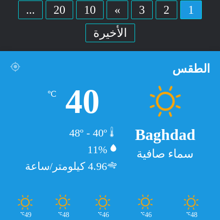
...
20
10
»
3
2
1
الأخيرة
الطقس
40
℃
Baghdad
48º - 40º
11%
سماء صافية
4.96 كيلومتر/ساعة
49
48
46
46
48
℃
℃
℃
℃
℃