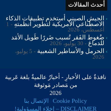
أحدث المقالات
الجيش الصيني أستخدم تطبيقات الذكاء
الاصطناعي الأمريكية لتطوير أنظمتهِ
1
أغسطس، 2026
ضُغوط الفَقر تُسبب ضَررًا طَويل الأمَد
للدماغ
30 يوليو، 2026
الحرمل والأساطير الشعبية
5 يوليو،
2026
نافذةٌ على الأخبارِ - أخبارٌ عالميةٌ بلغة عَربية
من مَصادر مَوثوقة
2026
Cookie Policy
الإتصال بنا
DISCLAIMER – إخلاء المسؤولية!