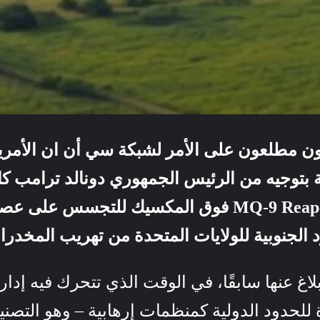
كية بتوجيه من الرئيس الجمهوري دونالد ترام
بطائرات بدون طيار من طراز MQ-9 Reaper فوق المكس
 الجنوبية للولايات المتحدة من تهريب المخدرات
بلاغ عنها سابقًا، في الوقت الذي تتحرك فيه إدا
رة للحدود الدولية كمنظمات إرهابية – وهو ال