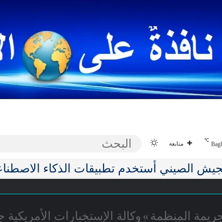
صحة
نفط غاز معادن وطاقة
إقتصادية
تق
℃
الوضع المظلم
متابعة
Bag
غوط الفَقر تُسبب ضَررًا طَويل الأمَد للدماغ
جريمة المنظمة
»
وكالة الإستخبارات الأمريك