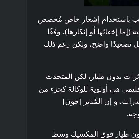
رامب باستخدام إشعار خاص مُخصص
(إما إخفائها أو إنكارها)، وفقًا
ل تصعيدًا واضح، ولكن رغم ذلك
ئرات بدون طيار، لكن المتحدث
يمي هي أولوية للوكالة كجزء من
خدرات، و إن المُدير [جون]
جه.
بدون طيار فوق المكسيك وسط