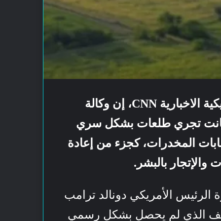
قال مسؤولون حاليون وسابقون مطلعون على الأمر لشبكة سي أن ان الأمريكية الاخبارية CNN، إن وكالة
ب كانت تجري طلعات بشكل سري
يك للتجسس على عصابات المخدرات، كجزء من إعادة
 والإتجار بالبشر.
رة الرئيس الأمريكي دونالد ترامب
تصنيف الذي لم يحصل بشكل رسمي