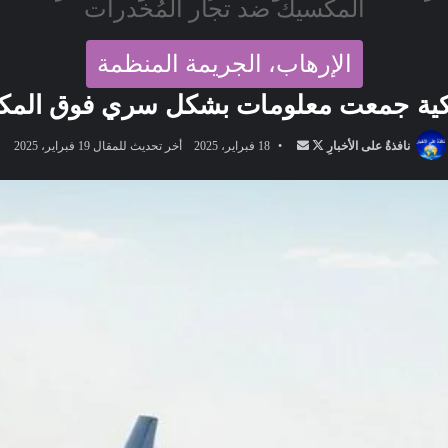
المكسيك ضد تجار المُخدرات
الإرهاب، الجريمة المنظمة
ريكية جمعت معلومات بشكل سري فوق المك
تابع
أرسل
نافذةٌ على الأخبارِ
18 فبراير، 2025
أخر تحديث للمقال 19 فبراير، 2025
على
بريدا
X
إلكترونيا