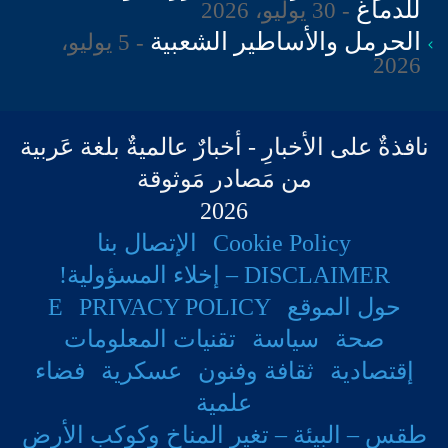
للدماغ
30 يوليو، 2026
الحرمل والأساطير الشعبية
5 يوليو،
2026
إعادة توزيع المناطق الإنتخابية بحسب
Five Thirty Eight
نافذةٌ على الأخبارِ - أخبارٌ عالميةٌ بلغة عَربية
من مَصادر مَوثوقة
2026
Cookie Policy
الإتصال بنا
DISCLAIMER – إخلاء المسؤولية!
حول الموقع
PRIVACY POLICY
E
صحة
سياسة
تقنيات المعلومات
إقتصادية
ثقافة وفنون
عسكرية
فضاء
التوزيع الجديد للدوائر الإنتخابية
علمية
التوزيع القديم للدوائر الإنتخابية
طقس – البيئة – تغير المناخ وكوكب الأرض