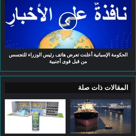
الإسبانية
أعلنت
بيان للفاتيكان بعد زيارة وزير
تعرض
الخارجية الامريكي يكشف عن
هاتف
رئيس
توترات غير مسبوقة
الوزراء
للتجسس
8 مايو، 2026
من
قبل
الحكومة الإسبانية أعلنت تعرض هاتف رئيس الوزراء للتجسس
قوى
من قبل قوى أجنبية
في كلتا الحالتين، أنقلبت السيطرة على
أجنبية
المجلس.
المقالات ذات صلة
٢٠٢٢، يحتاج الجمهوريون فقط إلى الفوز بـ (
خمسة مقاعد ) للحصول على الأغلبية في
المجلس المكون من ٤٣٥ عضوًا.