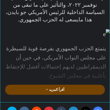
نوفمبر ٢٠٢٢، والتأثير على ما تبقى من
السياسة الداخلية للرئيس الأمريكي جو بايدن،
هذا مايسعى له الحزب الجمهوري.
يتمتع الحزب الجمهوري بفرصة قوية للسيطرة
على مجلس النواب الأمريكي، في حين أن
الديمقراطيين لديهم إحتمالات أفضل للإحتفاظ
بأغلبية في مجلس الشيوخ.
أقرأ المزيد
السيطرة على مجلس النواب الأمريكي من
قبل الجمهوريين كافيًا لعرقلة معظم
‫X
فيسبوك
لينكدإن
بينتيريست
سكا
التشريعات التي يريد الرئيس الأمريكي جو