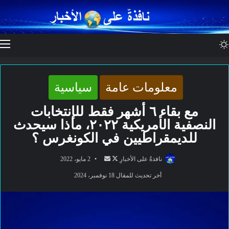
الوضع المظلم
ا
معلومات عامة
سياسية
مع بقاء ٦ أشهر فقط للإنتخابات
النصفية الأمريكية ٢٠٢٢، ماذا سيحدث
للديمقراطيين في الكونغرس ؟
تابع
أرسل
نافذةٌ على الأخبارِ
2 مايو، 2022
على
بريدا
أخر تحديث للمقال 18 نوفمبر، 2024
X
إلكترونيا