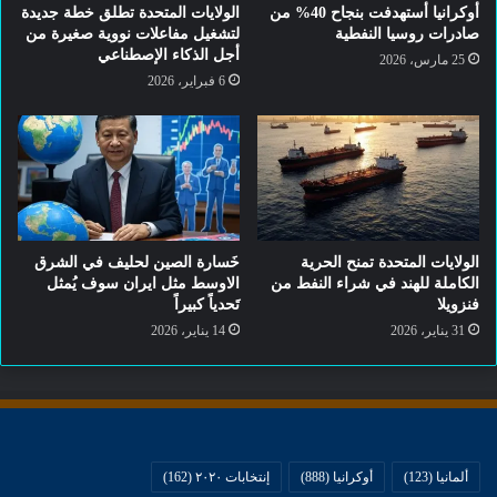
تعززت إحتمالات فوز الجمهوريين بهذه المقاعد
أوكرانيا أستهدفت بنجاح 40% من
الولايات المتحدة تطلق خطة جديدة
صادرات روسيا النفطية
لتشغيل مفاعلات نووية صغيرة من
من خلال تعديل الدوائر الإنتخابية، وهي عملية
أجل الذكاء الإصطناعي
25 مارس، 2026
6 فبراير، 2026
تغيير لمرة واحدة في كل عقد من قبل
المجالس التشريعية للولايات الأمريكية.
يسيطر الجمهوريون على الغالبية العظمى من
المجالس التشريعية في الولايات الأمريكية،
الولايات المتحدة تمنح الحرية
خَسارة الصين لحليف في الشرق
وقد أستخدموا هذه السلطة لتصميم الدوائر
الكاملة للهند في شراء النفط من
الاوسط مثل ايران سوف يُمثل
فنزويلا
تَحدياً كبيراً
الإنتخابية التي تفضل مرشحي الحزب
31 يناير، 2026
14 يناير، 2026
الجمهوري، وتضمن عددًا أقل من السباقات
التنافسية.
ألمانيا
(123)
أوكرانيا
(888)
إنتخابات ٢٠٢٠
(162)