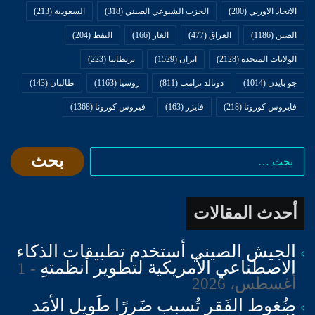
الاتحاد الاوربي
(200)
الحزب الشيوعي الصيني
(318)
السعودية
(213)
الصين
(1186)
العراق
(477)
الغاز
(166)
النفط
(204)
الولايات المتحدة
(2128)
ايران
(1529)
بريطانيا
(223)
جو بايدن
(1014)
دونالد ترامب
(811)
روسيا
(1163)
طالبان
(143)
فايروس كورونا
(218)
فايزر
(163)
فيروس كورونا
(1368)
البحث
عن:
أحدث المقالات
الجيش الصيني أستخدم تطبيقات الذكاء
الاصطناعي الأمريكية لتطوير أنظمتهِ
1
أغسطس، 2026
ضُغوط الفَقر تُسبب ضَررًا طَويل الأمَد