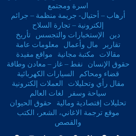
١٦٩ مقعد يميلون بإتجاه الديمقراطيين
اسرة ومجتمع
١٩٣ مقعد يميلون بإتجاه الجمهوريين
أرهاب – أحتيال- جريمة منظمة – جرائم
إلكترونية – تجارة السلاح
٣٣ مقعد التنافس عليها شديد
دين
الإستخبارات والتجسس
تأريخ
التغيير الجديد للدوائر الإنتخابية أضاف ٧ مقاعد
تقارير
مال وأعمال
معلومات عامة
تميل بإتجاه الديقراطيين
مقالات
مكتبة مجانية
مواقع مفيدة
مقعد واحد بإتجاه الجمهوريين
حقوق الإنسان
نفط – غاز – معادن وطاقة
قضاء ومحاكم
السيارات الكهربائية
قلل ٧ مقاعد تنافسية عن الخارطة الإنتخابية
مقال رأي وتحليلات
العملات إلكترونية
القديمة
سياحة وسفر
لغات العالم
تحليلات إقتصادية ومالية
حقوق الحيوان
الديموقراطيون كانوا يأملون أن تعوض
موقع ترجمة الاغاني، الشعر، الكتب
الخريطة الإنتخابية في نيويورك مكاسب
والقصص
الجمهوريين في ولايات مثل ( تكساس وفلوريدا