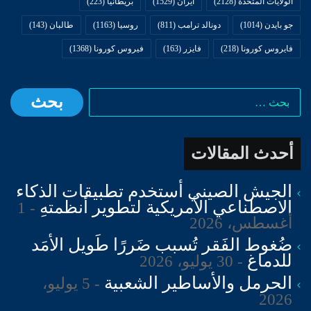
الولايات المتحدة
(2128)
ايران
(1529)
بريطانيا
(223)
جو بايدن
(1014)
دونالد ترامب
(811)
روسيا
(1163)
طالبان
(143)
فايروس كورونا
(218)
فايزر
(163)
فيروس كورونا
(1368)
البحث
عن:
أحدث المقالات
الجيش الصيني أستخدم تطبيقات الذكاء
الاصطناعي الأمريكية لتطوير أنظمتهِ
1
أغسطس، 2026
ضُغوط الفَقر تُسبب ضَررًا طَويل الأمَد
للدماغ
30 يوليو، 2026
الحرمل والأساطير الشعبية
5 يوليو،
2026