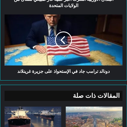
المتحدة
الولايات المتحدة
دونالد
ترامب
جاد
في
الإستحواذ
على
جزيرة
غرينلاند
دونالد ترامب جاد في الإستحواذ على جزيرة غرينلاند
المقالات ذات صلة