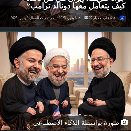
كيف يتعامل معها دونالد ترامب”
تابع
أرسل
نافذةٌ على الأخبارِ
8 يناير، 2025
أخر تحديث للمقال 8 يناير، 2025
على
بريدا
X
إلكترونيا
صورة بواسطة الذكاء الاصطناعي