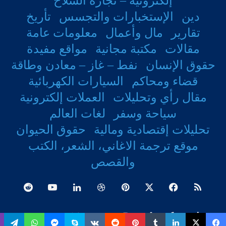
إلكترونية – تجارة السلاح
دين
الإستخبارات والتجسس
تأريخ
تقارير
مال وأعمال
معلومات عامة
مقالات
مكتبة مجانية
مواقع مفيدة
حقوق الإنسان
نفط – غاز – معادن وطاقة
قضاء ومحاكم
السيارات الكهربائية
مقال رأي وتحليلات
العملات إلكترونية
سياحة وسفر
لغات العالم
تحليلات إقتصادية ومالية
حقوق الحيوان
موقع ترجمة الاغاني، الشعر، الكتب
والقصص
ملخص
فيسبوك
‫X
بينتيريست
دريبل
لينكدإن
‫YouTube
الموقع
انستقرام
وسط
board
Tribel