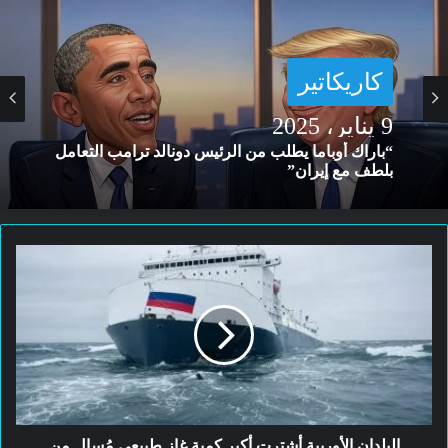
كاريكاتير
كاريكاتير
7 يناير، 2025
9 يناير، 2025
“شركات التقنية الكبرى تعترف بأنها أداة بيد
السياسيين”
البلدان
“باراك أوباما يطلب من الرئيس دونالد ترامب التعامل
الأوربية
بلطف مع إيران”
أشترت
أكبر
كمية
غاز
طبيعي
مُسال
من
الولايات
البلدان الأوربية أشترت أكبر كمية غاز طبيعي مُسال من