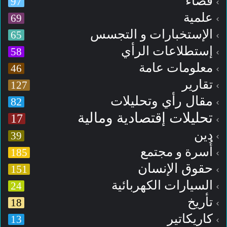
فضاء
97
علمية
69
الإستخبارات و التجسس
65
إستطلاعات الرأي
58
معلومات عامة
46
تقارير
127
مقال رأي وتحليلات
82
تحليلات إقتصادية ومالية
17
دين
39
أُسرة و مجتمع
185
حقوق الإنسان
151
السيارات الكهربائية
24
تأريخ
18
كاريكاتير
13