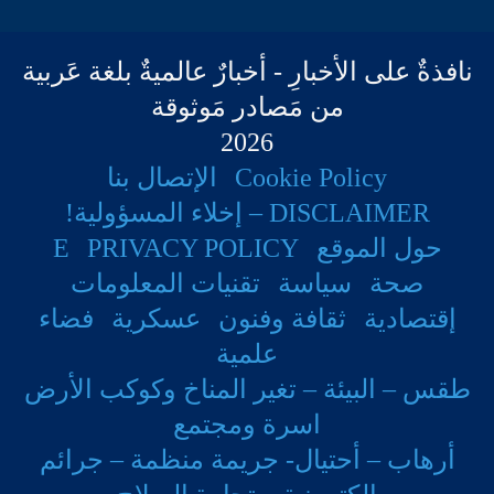
نافذةٌ على الأخبارِ - أخبارٌ عالميةٌ بلغة عَربية
من مَصادر مَوثوقة
2026
Cookie Policy
الإتصال بنا
DISCLAIMER – إخلاء المسؤولية!
حول الموقع
PRIVACY POLICY
E
صحة
سياسة
تقنيات المعلومات
إقتصادية
ثقافة وفنون
عسكرية
فضاء
علمية
طقس – البيئة – تغير المناخ وكوكب الأرض
اسرة ومجتمع
أرهاب – أحتيال- جريمة منظمة – جرائم