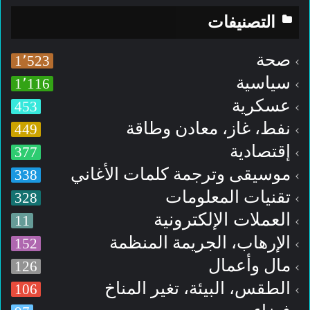
التصنيفات
صحة
1٬523
سياسية
1٬116
عسكرية
453
نفط، غاز، معادن وطاقة
449
إقتصادية
377
موسيقى وترجمة كلمات الأغاني
338
تقنيات المعلومات
328
العملات الإلكترونية
11
الإرهاب، الجريمة المنظمة
152
مال وأعمال
126
الطقس، البيئة، تغير المناخ
106