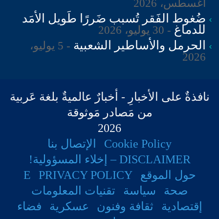
أغسطس، 2026
شركات النفط تدعو لإستئناف
ضُغوط الفَقر تُسبب ضَررًا طَويل الأمَد
للدماغ
30 يوليو، 2026
الابحار عبر البحر الأحمر وقناة
الحرمل والأساطير الشعبية
5 يوليو،
السويس، لكن مع الحذر
2026
7 فبراير، 2025
نافذةٌ على الأخبارِ - أخبارٌ عالميةٌ بلغة عَربية
تضمنت الرسالة روابط ورموز مشفرة للوصول
من مَصادر مَوثوقة
إلى قاعدتي بيانات، تحتوي إحداهما على سجل
2026
الناخبين الكامل، بما في ذلك أسماء وأرقام
Cookie Policy
الإتصال بنا
DISCLAIMER – إخلاء المسؤولية!
الاقتراع لجميع الناخبين المؤهلين البالغ عددهم
حول الموقع
PRIVACY POLICY
E
( ٦,٥٢٨,٥٦٥ )، يتضمن ( الأسماء الحديثة
صحة
سياسة
تقنيات المعلومات
والعناوين وأرقام الهوية والمزيد من التفاصيل )
إقتصادية
ثقافة وفنون
عسكرية
فضاء