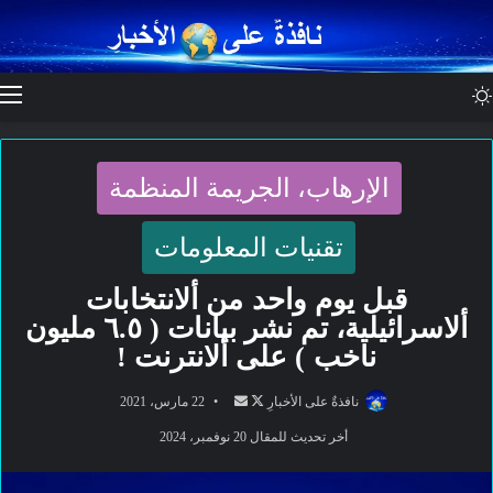
الوضع المظلم
ا
الإرهاب، الجريمة المنظمة
تقنيات المعلومات
قبل يوم واحد من ألانتخابات
ألاسرائيلية، تم نشر بيانات ( ٦.٥ مليون
ناخب ) على ألانترنت !
تابع
أرسل
نافذةٌ على الأخبارِ
22 مارس، 2021
على
بريدا
أخر تحديث للمقال 20 نوفمبر، 2024
X
إلكترونيا