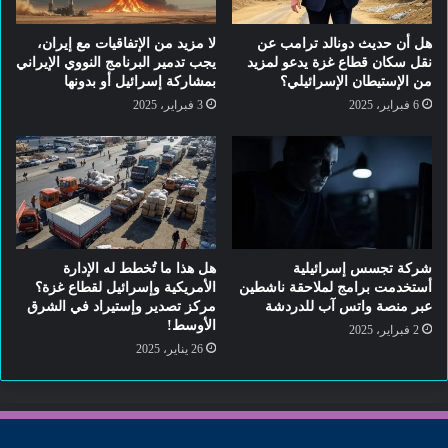
)
هل أن حديث دونالد ترامب عن
لا مزيد من الإتفاقيات مع إيران،
نقل سكان قطاع غزة يدعو لمزيد
يجب تدمير البرنامج النووي الإيراني
من الإستيطان الإسرائيلي؟
بمشاركة إسرائيل أو بدونها
وبحسب ما ورد
6 فبراير، 2025
3 فبراير، 2025
”
قال القائمون على وضع هذه البيانات
للتحميل على ألانترنت – المعرفون باسم (
الخريف الإسرائيلي ) – إنهم ( أُجبروا ) على نشر
شركة تجسس إسرائيلية
هل هذا ما تُخطط له الإدارة
المعلومات بسبب فشل السلطات في التعامل
أستخدمت برامج لملاحقة ناشطين
الأمريكية وإسرائيل لقطاع غزة؟
عبر منصة واتس آب للدردشة
مركز تصدير وإستيراد في الشرق
مع تطبيق ( الناخب Elector )
“
الأوسط!
2 فبراير، 2025
26 يناير، 2025
لم يقدموا دليلًا على أن المعلومات مصدرها (
التطبيق المذكور )