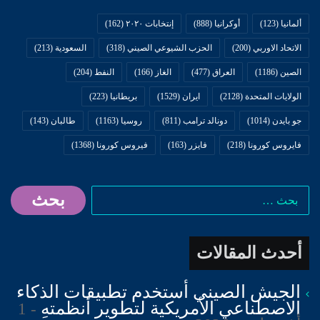
ألمانيا
(123)
أوكرانيا
(888)
إنتخابات ٢٠٢٠
(162)
المقالات ذات صلة
الاتحاد الاوربي
(200)
الحزب الشيوعي الصيني
(318)
السعودية
(213)
الصين
(1186)
العراق
(477)
الغاز
(166)
النفط
(204)
خبراء روس يعملون في قطاع
الولايات المتحدة
(2128)
ايران
(1529)
بريطانيا
(223)
تطوير الصواريخ والدفاع الجوي
جو بايدن
(1014)
دونالد ترامب
(811)
روسيا
(1163)
طالبان
(143)
زاروا ايران خلال سنة 2024
فايروس كورونا
(218)
فايزر
(163)
فيروس كورونا
(1368)
4 مارس، 2025
البحث
الدول الأوربية تُحدد مُوعداً نهائياً
عن:
لإيران (للتخلي) عن البرنامج
أحدث المقالات
النووي أو مواجهة العقوبات
الأممية
الجيش الصيني أستخدم تطبيقات الذكاء
الاصطناعي الأمريكية لتطوير أنظمتهِ
1
26 فبراير، 2025