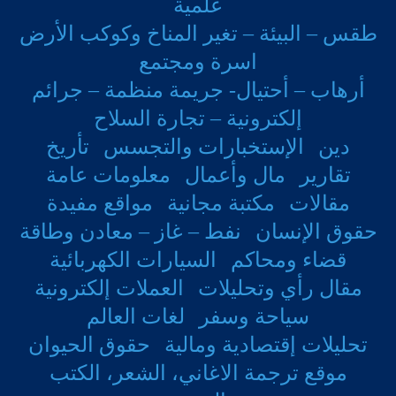
علمية
قبل الانتخابات
السابقة
في آذار / مارس
طقس – البيئة – تغير المناخ وكوكب الأرض
الماضي، نتج عن خرق لبيانات الناخبين أحد
اسرة ومجتمع
أكبر التسريبات وأكثرها خطورة على
أرهاب – أحتيال- جريمة منظمة – جرائم
المعلومات الشخصية للإسرائيليين في تاريخ
إلكترونية – تجارة السلاح
الأمة.
دين
الإستخبارات والتجسس
تأريخ
تقارير
مال وأعمال
معلومات عامة
اتهم ( التماس ) تم تقديمه إلى لجنة الانتخابات
مقالات
مكتبة مجانية
مواقع مفيدة
حقوق الإنسان
نفط – غاز – معادن وطاقة
المركزية، ( حزب الليكود )، بإستخدام ( أمكانية
قضاء ومحاكم
السيارات الكهربائية
) وصوله إلى سجل الناخبين الرسمي لإنشاء
مقال رأي وتحليلات
العملات إلكترونية
قاعدة بيانات لجميع الإسرائيليين في سن
سياحة وسفر
لغات العالم
الاقتراع والتي ( تم نشرها ) بعد ذلك لنشطاء
تحليلات إقتصادية ومالية
حقوق الحيوان
القاعدة الشعبية ( لهم ) من خلال التطبيق
موقع ترجمة الاغاني، الشعر، الكتب